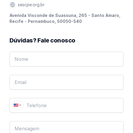
Website
sescpe.org.br
Endereço
Avenida Visconde de Suassuna, 265 - Santo Amaro,
Recife - Pernambuco, 50050-540
Dúvidas? Fale conosco