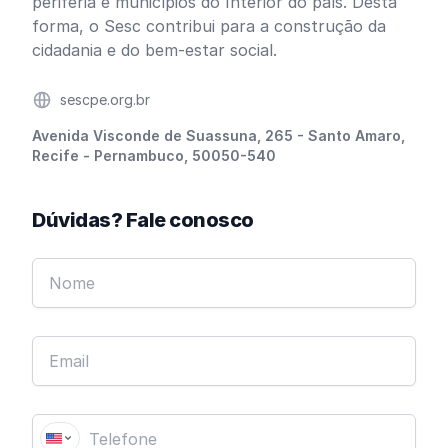
periferia e municípios do Interior do país. Desta
forma, o Sesc contribui para a construção da
cidadania e do bem-estar social.
Website
sescpe.org.br
Endereço
Avenida Visconde de Suassuna, 265 - Santo Amaro,
Recife - Pernambuco, 50050-540
Dúvidas? Fale conosco