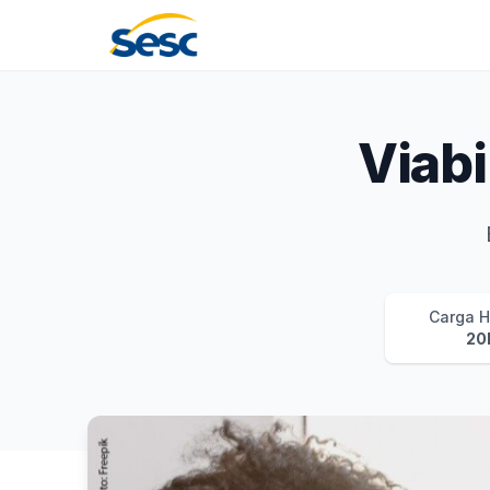
Sesc Pernambuco
Viabi
Carga H
20